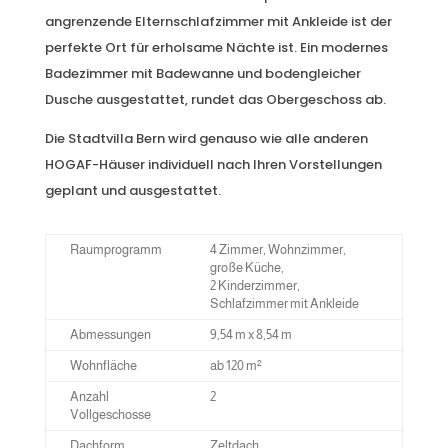
angrenzende Elternschlafzimmer mit Ankleide ist der
perfekte Ort für erholsame Nächte ist. Ein modernes
Badezimmer mit Badewanne und bodengleicher
Dusche ausgestattet, rundet das Obergeschoss ab.
Die Stadtvilla Bern wird genauso wie alle anderen
HOGAF-Häuser individuell nach Ihren Vorstellungen
geplant und ausgestattet.
Raumprogramm
4 Zimmer, Wohnzimmer,
große Küche,
2 Kinderzimmer,
Schlafzimmer mit Ankleide
Abmessungen
9,54 m x 8,54 m
Wohnfläche
ab 120 m²
Anzahl
2
Vollgeschosse
Dachform
Zeltdach