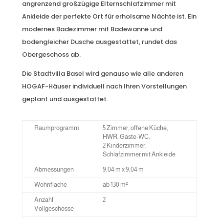
angrenzend großzügige Elternschlafzimmer mit
Ankleide der perfekte Ort für erholsame Nächte ist. Ein
modernes Badezimmer mit Badewanne und
bodengleicher Dusche ausgestattet, rundet das
Obergeschoss ab.
Die Stadtvilla Basel wird genauso wie alle anderen
HOGAF-Häuser individuell nach Ihren Vorstellungen
geplant und ausgestattet.
Raumprogramm
5 Zimmer, offene Küche,
HWR, Gäste-WC,
2 Kinderzimmer,
Schlafzimmer mit Ankleide
Abmessungen
9,04 m x 9,04 m
Wohnfläche
ab 130 m²
Anzahl
2
Vollgeschosse