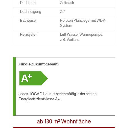
Dachform
Zeltdach
Dachneigung
22°
Bauweise
Poroton Planziegel mit WDV-
System
Heizsystem
Luft Wasser Wärmepumpe,
z.B. Vaillant
Für die Zukunft gebaut:
Jedes HOGAF-Haus ist serienmäßig in der besten
Energieeffizienzklasse A+.
ab 130 m² Wohnfläche